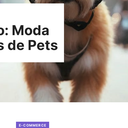
to: Moda
 de Pets
E-COMMERCE