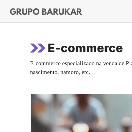
Pular
para
o
conteúdo
E-commerce
E-commerce especializado na venda de Plac
nascimento, namoro, etc.