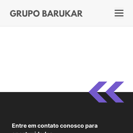
Pular
M
para
o
conteúdo
Entre em contato conosco para