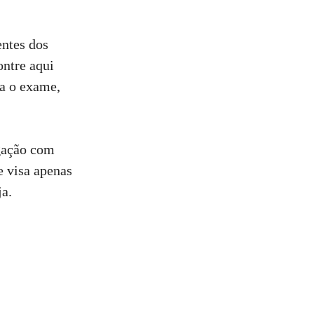
entes dos
ntre aqui
a o exame,
igação com
e visa apenas
ja.