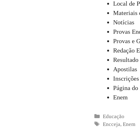
Local de 
Materiais 
Notícias
Provas En
Provas e G
Redação E
Resultado
Apostilas
Inscrições
Página do 
Enem
Categorias
Educação
Tags
Encceja
,
Enem