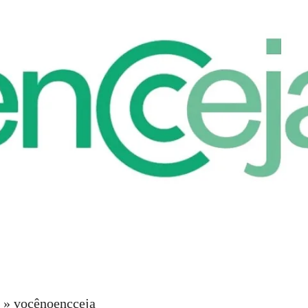
»
vocênoencceja