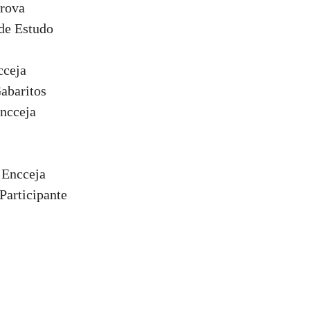
Prova
de Estudo
cceja
abaritos
ncceja
 Encceja
Participante