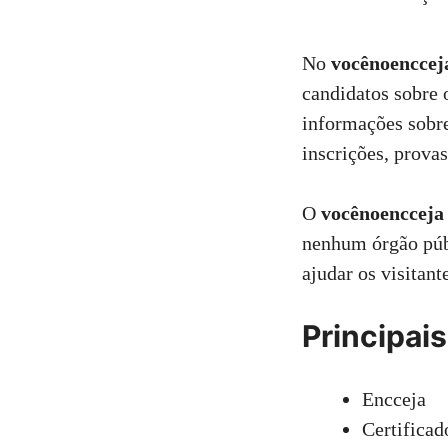
No
vocênoencce
candidatos sobre 
informações sobr
inscrições, provas
O
vocênoenccej
nenhum órgão pú
ajudar os visitant
Principai
Encceja
Certificad